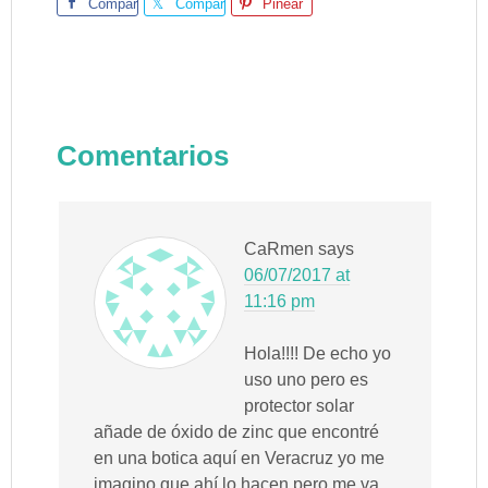
Comparte
Comparte
Pinear
Comentarios
CaRmen
says
06/07/2017 at
11:16 pm
Hola!!!! De echo yo
uso uno pero es
protector solar
añade de óxido de zinc que encontré
en una botica aquí en Veracruz yo me
imagino que ahí lo hacen pero me va