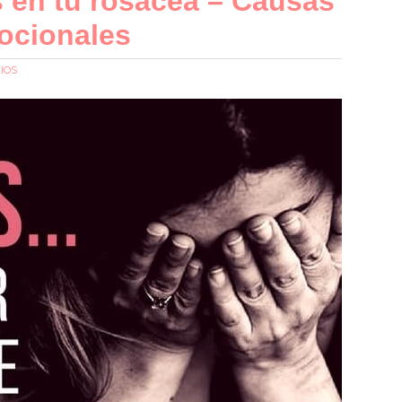
s en tu rosácea – Causas
ocionales
IOS