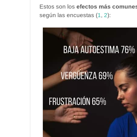
Estos son los
efectos más comune
según las encuestas (
1
,
2
):