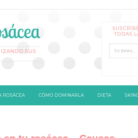
sácea
SUSCRÍB
TODAS L
MIZANDO SUS
A ROSÁCEA
CÓMO DOMINARLA
DIETA
SKIN